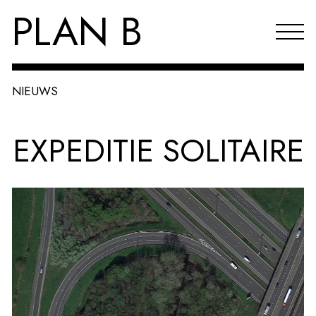
PLAN B
NIEUWS
Projecten
EXPEDITIE SOLITAIRE
Agenda
Reflecties & publicaties
Over PLAN B
Index
EN