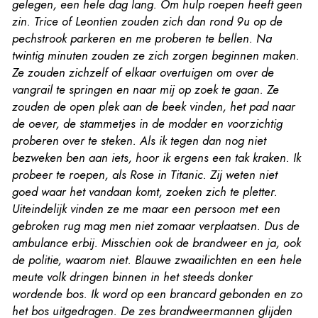
gelegen, een hele dag lang. Om hulp roepen heeft geen
zin. Trice of Leontien zouden zich dan rond 9u op de
pechstrook parkeren en me proberen te bellen. Na
twintig minuten zouden ze zich zorgen beginnen maken.
Ze zouden zichzelf of elkaar overtuigen om over de
vangrail te springen en naar mij op zoek te gaan. Ze
zouden de open plek aan de beek vinden, het pad naar
de oever, de stammetjes in de modder en voorzichtig
proberen over te steken. Als ik tegen dan nog niet
bezweken ben aan iets, hoor ik ergens een tak kraken. Ik
probeer te roepen, als Rose in Titanic. Zij weten niet
goed waar het vandaan komt, zoeken zich te pletter.
Uiteindelijk vinden ze me maar een persoon met een
gebroken rug mag men niet zomaar verplaatsen. Dus de
ambulance erbij. Misschien ook de brandweer en ja, ook
de politie, waarom niet. Blauwe zwaailichten en een hele
meute volk dringen binnen in het steeds donker
wordende bos. Ik word op een brancard gebonden en zo
het bos uitgedragen. De zes brandweermannen glijden