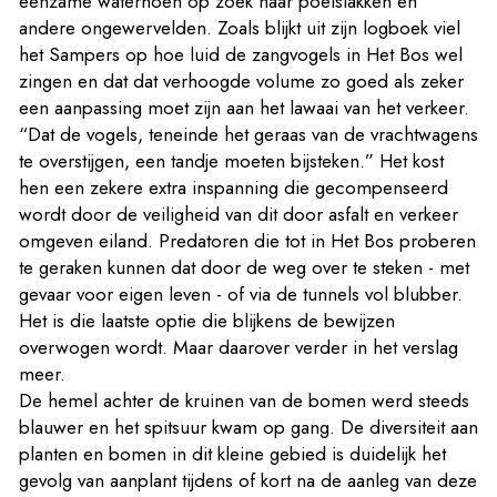
eenzame waterhoen op zoek naar poelslakken en
andere ongewervelden. Zoals blijkt uit zijn logboek viel
het Sampers op hoe luid de zangvogels in Het Bos wel
zingen en dat dat verhoogde volume zo goed als zeker
een aanpassing moet zijn aan het lawaai van het verkeer.
“Dat de vogels, teneinde het geraas van de vrachtwagens
te overstijgen, een tandje moeten bijsteken.” Het kost
hen een zekere extra inspanning die gecompenseerd
wordt door de veiligheid van dit door asfalt en verkeer
omgeven eiland. Predatoren die tot in Het Bos proberen
te geraken kunnen dat door de weg over te steken - met
gevaar voor eigen leven - of via de tunnels vol blubber.
Het is die laatste optie die blijkens de bewijzen
overwogen wordt. Maar daarover verder in het verslag
meer.
De hemel achter de kruinen van de bomen werd steeds
blauwer en het spitsuur kwam op gang. De diversiteit aan
planten en bomen in dit kleine gebied is duidelijk het
gevolg van aanplant tijdens of kort na de aanleg van deze