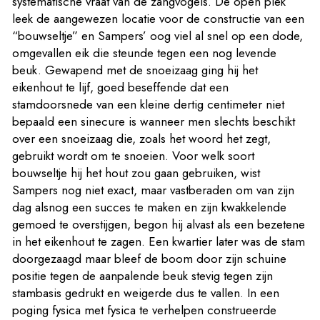
systematische vraat van de zangvogels. De open plek
leek de aangewezen locatie voor de constructie van een
“bouwseltje” en Sampers’ oog viel al snel op een dode,
omgevallen eik die steunde tegen een nog levende
beuk. Gewapend met de snoeizaag ging hij het
eikenhout te lijf, goed beseffende dat een
stamdoorsnede van een kleine dertig centimeter niet
bepaald een sinecure is wanneer men slechts beschikt
over een snoeizaag die, zoals het woord het zegt,
gebruikt wordt om te snoeien. Voor welk soort
bouwseltje hij het hout zou gaan gebruiken, wist
Sampers nog niet exact, maar vastberaden om van zijn
dag alsnog een succes te maken en zijn kwakkelende
gemoed te overstijgen, begon hij alvast als een bezetene
in het eikenhout te zagen. Een kwartier later was de stam
doorgezaagd maar bleef de boom door zijn schuine
positie tegen de aanpalende beuk stevig tegen zijn
stambasis gedrukt en weigerde dus te vallen. In een
poging fysica met fysica te verhelpen construeerde