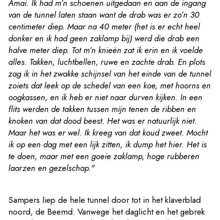
Amai. Ik had m’n schoenen uitgedaan en aan de ingang
van de tunnel laten staan want de drab was er zo’n 30
centimeter diep. Maar na 40 meter (het is er echt heel
donker en ik had geen zaklamp bij) werd die drab een
halve meter diep. Tot m’n knieën zat ik erin en ik voelde
alles. Takken, luchtbellen, ruwe en zachte drab. En plots
zag ik in het zwakke schijnsel van het einde van de tunnel
zoiets dat leek op de schedel van een koe, met hoorns en
oogkassen, en ik heb er niet naar durven kijken. In een
flits werden de takken tussen mijn tenen de ribben en
knoken van dat dood beest. Het was er natuurlijk niet.
Maar het was er wel. Ik kreeg van dat koud zweet. Mocht
ik op een dag met een lijk zitten, ik dump het hier. Het is
te doen, maar met een goeie zaklamp, hoge rubberen
laarzen en gezelschap."
Sampers liep de hele tunnel door tot in het klaverblad
noord, de Beemd. Vanwege het daglicht en het gebrek