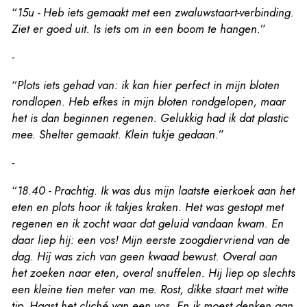
“
15u - Heb iets gemaakt met een zwaluwstaart-verbinding.
Ziet er goed uit. Is iets om in een boom te hangen.
”
-
“
Plots iets gehad van: ik kan hier perfect in mijn bloten
rondlopen. Heb efkes in mijn bloten rondgelopen, maar
het is dan beginnen regenen. Gelukkig had ik dat plastic
mee. Shelter gemaakt. Klein tukje gedaan.
”
-
“
18.40 - Prachtig. Ik was dus mijn laatste eierkoek aan het
eten en plots hoor ik takjes kraken. Het was gestopt met
regenen en ik zocht waar dat geluid vandaan kwam. En
daar liep hij: een vos! Mijn eerste zoogdiervriend van de
dag. Hij was zich van geen kwaad bewust. Overal aan
het zoeken naar eten, overal snuffelen. Hij liep op slechts
een kleine tien meter van me. Rost, dikke staart met witte
tip. Haast het cliché van een vos. En ik moest denken aan