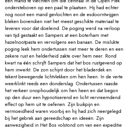
een mand te vlechten om die centraal in de Open Plek
ondersteboven op een paal te plaatsen. Hij had echter
nog nooit een mand gevlochten en de esdoorntwijgen
bleken bovendien niet het meest geschikte materiaal te
leveren voor dat doeleind. De poging werd na verloop
van tijd gestaakt en Sampers at een boterham met
hazelnootpasta en vervolgens een banaan. De mislukte
poging leek hem ondertussen niet meer te deren en een
zekere rust en helderheid zakte over hem neer. Rond
kwart na één schrijft Sampers dat het bos rustgevend op
hem inwerkt. De zon schijnt door het bladerdek en
tekent bewegende lichtvlekken om hen heen. In de verte
weerklinkt reeds een donderslag. Ondertussen raasde
het verkeer onophoudelijk om hen heen en dat begon
op den duur een hypnotiserend en licht vervreemdend
effect op hem uit te oefenen. Zijn buikpijn en
vermoeidheid waren voorbij en hij had zich neergelegd
bij het gebrek aan gereedschap en ideeën. Zijn
aanwezigheid in Het Bos volstond om van een expeditie