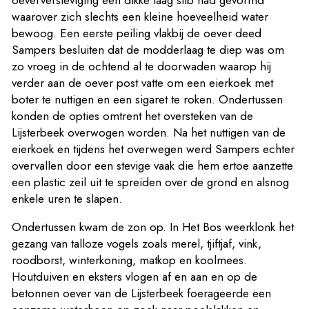
oeverversteviging een dikke laag slib had gevormd
waarover zich slechts een kleine hoeveelheid water
bewoog. Een eerste peiling vlakbij de oever deed
Sampers besluiten dat de modderlaag te diep was om
zo vroeg in de ochtend al te doorwaden waarop hij
verder aan de oever post vatte om een eierkoek met
boter te nuttigen en een sigaret te roken. Ondertussen
konden de opties omtrent het oversteken van de
Lijsterbeek overwogen worden. Na het nuttigen van de
eierkoek en tijdens het overwegen werd Sampers echter
overvallen door een stevige vaak die hem ertoe aanzette
een plastic zeil uit te spreiden over de grond en alsnog
enkele uren te slapen.
Ondertussen kwam de zon op. In Het Bos weerklonk het
gezang van talloze vogels zoals merel, tjiftjaf, vink,
roodborst, winterkoning, matkop en koolmees.
Houtduiven en eksters vlogen af en aan en op de
betonnen oever van de Lijsterbeek foerageerde een