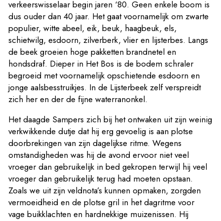
verkeerswisselaar begin jaren ‘80. Geen enkele boom is
dus ouder dan 40 jaar. Het gaat voornamelijk om zwarte
populier, witte abeel, eik, beuk, haagbeuk, els,
schietwilg, esdoorn, zilverberk, vlier en lijsterbes. Langs
de beek groeien hoge pakketten brandnetel en
hondsdraf. Dieper in Het Bos is de bodem schraler
begroeid met voornamelijk opschietende esdoorn en
jonge aalsbesstruikjes. In de Lijsterbeek zelf verspreidt
zich her en der de fijne waterranonkel.
Het daagde Sampers zich bij het ontwaken uit zijn weinig
verkwikkende dutje dat hij erg gevoelig is aan plotse
doorbrekingen van zijn dagelijkse ritme. Wegens
omstandigheden was hij de avond ervoor niet veel
vroeger dan gebruikelijk in bed gekropen terwijl hij veel
vroeger dan gebruikelijk terug had moeten opstaan.
Zoals we uit zijn veldnota’s kunnen opmaken, zorgden
vermoeidheid en de plotse gril in het dagritme voor
vage buikklachten en hardnekkige muizenissen. Hij