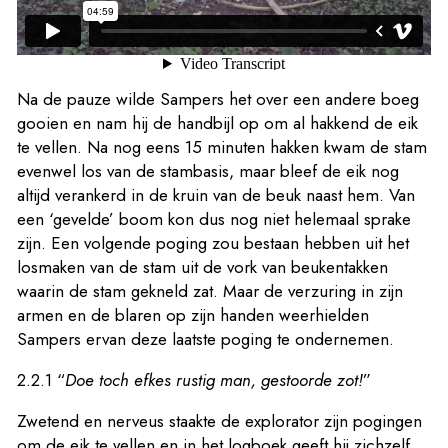
Na de pauze wilde Sampers het over een andere boeg
gooien en nam hij de handbijl op om al hakkend de eik
te vellen. Na nog eens 15 minuten hakken kwam de stam
evenwel los van de stambasis, maar bleef de eik nog
altijd verankerd in de kruin van de beuk naast hem. Van
een ‘gevelde’ boom kon dus nog niet helemaal sprake
zijn. Een volgende poging zou bestaan hebben uit het
losmaken van de stam uit de vork van beukentakken
waarin de stam gekneld zat. Maar de verzuring in zijn
armen en de blaren op zijn handen weerhielden
Sampers ervan deze laatste poging te ondernemen.
2.2.1 “
Doe toch efkes rustig man, gestoorde zot!
”
Zwetend en nerveus staakte de explorator zijn pogingen
om de eik te vellen en in het logboek geeft hij zichzelf