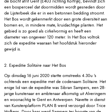
de bocht afrit Gent (E403 richting Kortrijk), bevindt zich
een bosperceel dat doormidden wordt gesneden door
de Lijsterbeek die er in een betonnen bedding stroomt.
Het Bos wordt gekenmerkt door een grote diversiteit aan
bomen en, in mindere mate, kruidachtige planten. Het
gebied is zo goed als cirkelvormig en heeft een
diameter van ongeveer 120 meter. In Het Bos voltrok
zich de expeditie waaraan het hoofdstuk hieronder
gewijd is.
2. Expeditie
Solitaire
naar Het Bos
Op dinsdag 16 juni 2020 startte omstreeks 4.30u ‘s
ochtends een expeditie met de codenaam Solitaire. Het
enige lid van de expeditie was Sibran Sampers, een 28-
jarige kunstenaar en ambtenaar afkomstig uit Alveringem
en woonachtig te Gent en Antwerpen. Navette in dienst
van Kunstenplatform PLAN B werd verzorgd door Trice
Hofkens. Door haar werd Sampers ter hoogte van de