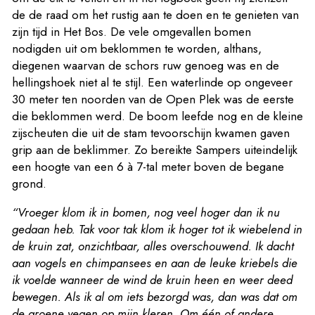
de de raad om het rustig aan te doen en te genieten van
zijn tijd in Het Bos. De vele omgevallen bomen
nodigden uit om beklommen te worden, althans,
diegenen waarvan de schors ruw genoeg was en de
hellingshoek niet al te stijl. Een waterlinde op ongeveer
30 meter ten noorden van de Open Plek was de eerste
die beklommen werd. De boom leefde nog en de kleine
zijscheuten die uit de stam tevoorschijn kwamen gaven
grip aan de beklimmer. Zo bereikte Sampers uiteindelijk
een hoogte van een 6 à 7-tal meter boven de begane
grond.
“Vroeger klom ik in bomen, nog veel hoger dan ik nu
gedaan heb. Tak voor tak klom ik hoger tot ik wiebelend in
de kruin zat, onzichtbaar, alles overschouwend. Ik dacht
aan vogels en chimpansees en aan de leuke kriebels die
ik voelde wanneer de wind de kruin heen en weer deed
bewegen. Als ik al om iets bezorgd was, dan was dat om
de groene vegen op mijn kleren. Om één of andere