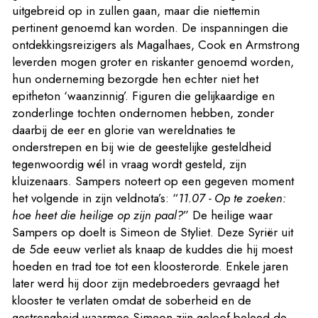
uitgebreid op in zullen gaan, maar die niettemin
pertinent genoemd kan worden. De inspanningen die
ontdekkingsreizigers als Magalhaes, Cook en Armstrong
leverden mogen groter en riskanter genoemd worden,
hun onderneming bezorgde hen echter niet het
epitheton ‘waanzinnig’. Figuren die gelijkaardige en
zonderlinge tochten ondernomen hebben, zonder
daarbij de eer en glorie van wereldnaties te
onderstrepen en bij wie de geestelijke gesteldheid
tegenwoordig wél in vraag wordt gesteld, zijn
kluizenaars. Sampers noteert op een gegeven moment
het volgende in zijn veldnota’s: “
11.07 - Op te zoeken:
hoe heet die heilige op zijn paal?
” De heilige waar
Sampers op doelt is Simeon de Styliet. Deze Syriër uit
de 5de eeuw verliet als knaap de kuddes die hij moest
hoeden en trad toe tot een kloosterorde. Enkele jaren
later werd hij door zijn medebroeders gevraagd het
klooster te verlaten omdat de soberheid en de
gestrengheid waarmee Simeon zijn geloof beleed de