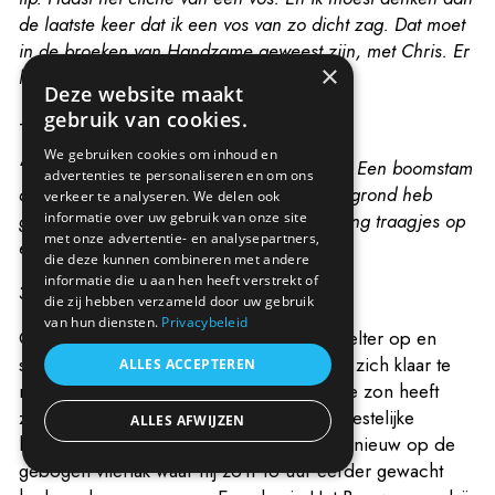
de laatste keer dat ik een vos van zo dicht zag. Dat moet
in de broeken van Handzame geweest zijn, met Chris. Er
×
lag toen sneeuw. 2005?
”
Deze website maakt
gebruik van cookies.
-
We gebruiken cookies om inhoud en
“
Weer regenbui. Nog iets kleins gemaakt. Een boomstam
advertenties te personaliseren en om ons
die balanceert op een paaltje dat ik in de grond heb
verkeer te analyseren. We delen ook
informatie over uw gebruik van onze site
geslagen. Als de wind waait wiebelt het ding traagjes op
met onze advertentie- en analysepartners,
en neer. Nu wachten.
”
die deze kunnen combineren met andere
informatie die u aan hen heeft verstrekt of
3. Rechteroever Lijsterbeek - Slot
die zij hebben verzameld door uw gebruik
van hun diensten.
Privacybeleid
Omstreeks 20.30u breekt Sampers de shelter op en
steekt hij de Lijsterbeek opnieuw over om zich klaar te
ALLES ACCEPTEREN
maken voor de pick-up omstreeks 21u. De zon heeft
zich ondertussen al stevig aan de noordwestelijke
ALLES AFWIJZEN
horizon geschurkt. Sampers zette zich opnieuw op de
gebogen vliertak waar hij zo’n 16 uur eerder gewacht