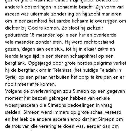
andere kloosterlingen in schaamte bracht. Zijn vorm van
ascese was uitermate zonderling en hij zocht manieren
om in eenzaamheid het aardse lichaam te overstijgen om
dichter bij God te komen. Zo sloot hij zichzelf
gedurende 18 maanden op in een hut en overleefde
vele maanden zonder eten. Hij werd rechtopstaand
gezien, dagen aan een stuk, tot hij in elkaar zakte en
leefde lange tijd in een stenen schaapskraal op een
bergflank. Opgejaagd door grote hordes pelgrims verliet
hij de bergflank om in Telanissa (het huidige Taladah in
Syrië) op een pilaar net buiten het dorp te kruipen en er
nooit meer af te komen.
Volgens de overleveringen zou Simeon op een gegeven
moment het bezoek gekregen hebben van enkele
woestijnasceten die Simeons bedoelingen in vraag
stelden. Simeon werd immers op grote schaal vereerd
en het leek de andere asceten erop dat het Simeon om
de trots van die verering te doen was, eerder dan om