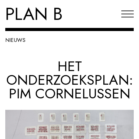
PLAN B
NIEUWS
Projecten
HET
Agenda
ONDERZOEKSPLAN:
Reflecties & publicaties
PIM CORNELUSSEN
Over PLAN B
Index
EN