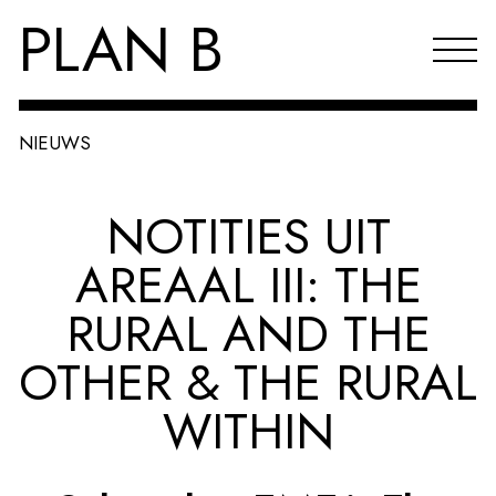
PLAN B
NIEUWS
Projecten
NOTITIES UIT
Agenda
AREAAL III: THE
Reflecties & publicaties
RURAL AND THE
Over PLAN B
OTHER & THE RURAL
Index
WITHIN
EN