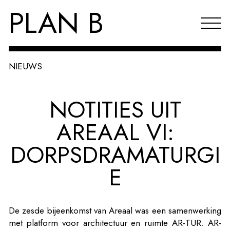
PLAN B
NIEUWS
Projecten
NOTITIES UIT
Agenda
AREAAL VI:
Reflecties & publicaties
DORPSDRAMATURGI
Over PLAN B
E
Index
EN
De zesde bijeenkomst van Areaal was een samenwerking
met platform voor architectuur en ruimte AR-TUR. AR-