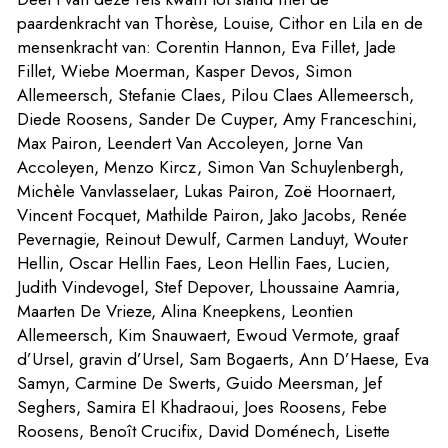
paardenkracht van Thorèse, Louise, Cithor en Lila en de
mensenkracht van: Corentin Hannon, Eva Fillet, Jade
Fillet, Wiebe Moerman, Kasper Devos, Simon
Allemeersch, Stefanie Claes, Pilou Claes Allemeersch,
Diede Roosens, Sander De Cuyper, Amy Franceschini,
Max Pairon, Leendert Van Accoleyen, Jorne Van
Accoleyen, Menzo Kircz, Simon Van Schuylenbergh,
Michèle Vanvlasselaer, Lukas Pairon, Zoë Hoornaert,
Vincent Focquet, Mathilde Pairon, Jako Jacobs, Renée
Pevernagie, Reinout Dewulf, Carmen Landuyt, Wouter
Hellin, Oscar Hellin Faes, Leon Hellin Faes, Lucien,
Judith Vindevogel, Stef Depover, Lhoussaine Aamria,
Maarten De Vrieze, Alina Kneepkens, Leontien
Allemeersch, Kim Snauwaert, Ewoud Vermote, graaf
d’Ursel, gravin d’Ursel, Sam Bogaerts, Ann D’Haese, Eva
Samyn, Carmine De Swerts, Guido Meersman, Jef
Seghers, Samira El Khadraoui, Joes Roosens, Febe
Roosens, Benoît Crucifix, David Doménech, Lisette