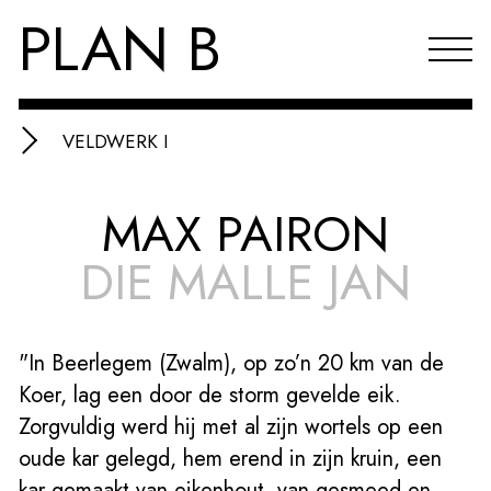
PLAN B
VELDWERK I
Projecten
MAX PAIRON
Agenda
DIE MALLE JAN
Reflecties & publicaties
Over PLAN B
"In Beerlegem (Zwalm), op zo’n 20 km van de
Index
Koer, lag een door de storm gevelde eik.
EN
Zorgvuldig werd hij met al zijn wortels op een
oude kar gelegd, hem erend in zijn kruin, een
kar gemaakt van eikenhout, van gesmeed en