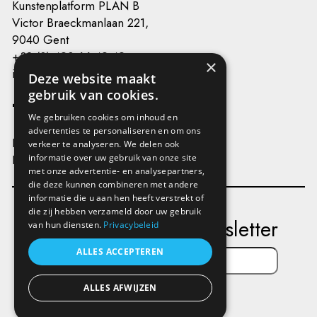
Kunstenplatform PLAN B
Victor Braeckmanlaan 221,
9040 Gent
+32 (0) 493 66 49 49
×
info@kunstenplatformplanb.be
Deze website maakt
gebruik van cookies.
We gebruiken cookies om inhoud en
advertenties te personaliseren en om ons
Privacy
verkeer te analyseren. We delen ook
Disclaimer
informatie over uw gebruik van onze site
met onze advertentie- en analysepartners,
die deze kunnen combineren met andere
informatie die u aan hen heeft verstrekt of
die zij hebben verzameld door uw gebruik
Subscribe to our newsletter
van hun diensten.
Privacybeleid
ALLES ACCEPTEREN
ALLES AFWIJZEN
Send