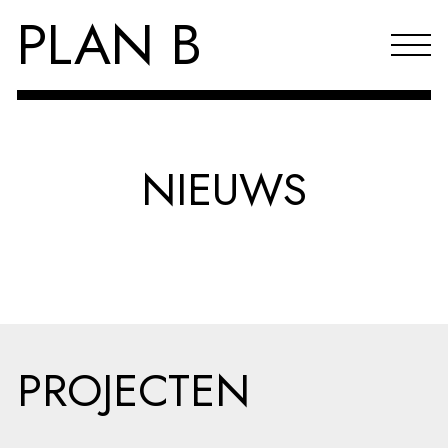
PLAN B
Projecten
NIEUWS
Agenda
Reflecties & publicaties
Over PLAN B
Index
PROJECTEN
EN