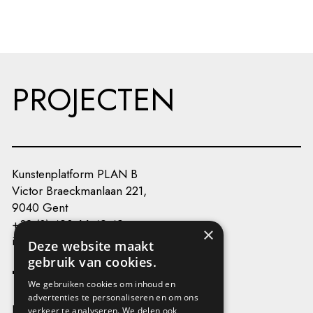
PROJECTEN
Kunstenplatform PLAN B
Victor Braeckmanlaan 221,
9040 Gent
+32 (0) 493 66 49 49
×
info@kunstenplatformplanb.be
Deze website maakt
gebruik van cookies.
We gebruiken cookies om inhoud en
advertenties te personaliseren en om ons
Privacy
verkeer te analyseren. We delen ook