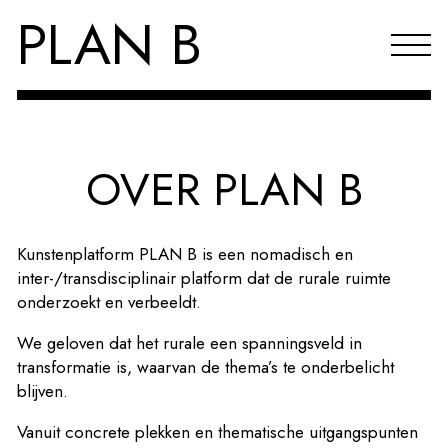
PLAN B
Projecten
OVER PLAN B
Agenda
Reflecties & publicaties
Kunstenplatform PLAN B is een nomadisch en
inter-/transdisciplinair platform dat de rurale ruimte
Over PLAN B
onderzoekt en verbeeldt.
Index
We geloven dat het rurale een spanningsveld in
transformatie is, waarvan de thema’s te onderbelicht
EN
blijven.
Vanuit concrete plekken en thematische uitgangspunten