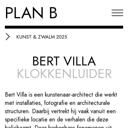
PLAN B
KUNST & ZWALM 2025
Projecten
BERT VILLA
Agenda
KLOKKENLUIDER
Reflecties & publicaties
Over PLAN B
Bert Villa is een kunstenaar-architect die werkt
Index
met installaties, fotografie en architecturale
EN
structuren. Daarbij vertrekt hij vaak vanuit een
specifieke locatie en de verhalen die deze
belichaamt. Door herkenbare fenomenen uit