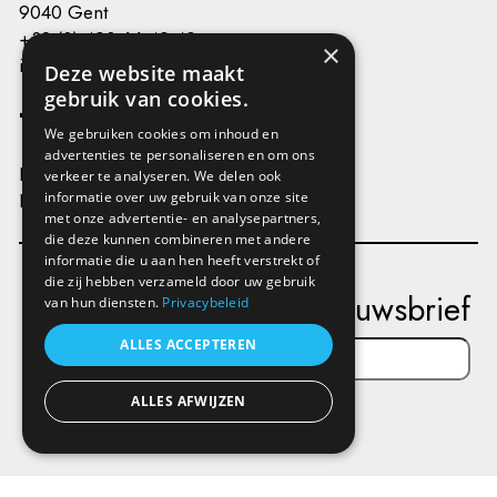
9040 Gent
+32 (0) 493 66 49 49
×
info@kunstenplatformplanb.be
Deze website maakt
gebruik van cookies.
We gebruiken cookies om inhoud en
advertenties te personaliseren en om ons
Privacy
verkeer te analyseren. We delen ook
Disclaimer
informatie over uw gebruik van onze site
met onze advertentie- en analysepartners,
die deze kunnen combineren met andere
informatie die u aan hen heeft verstrekt of
die zij hebben verzameld door uw gebruik
Schrijf je in op onze nieuwsbrief
van hun diensten.
Privacybeleid
ALLES ACCEPTEREN
ALLES AFWIJZEN
Verstuur