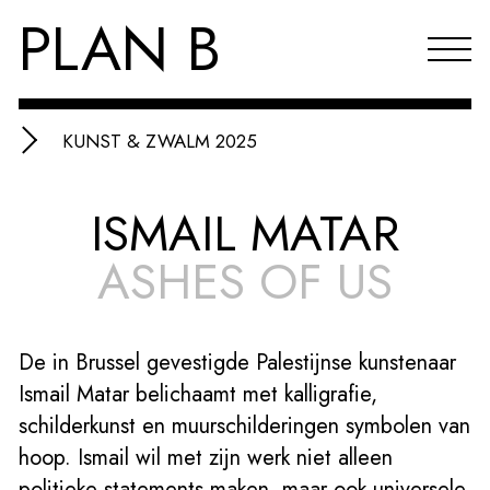
PLAN B
KUNST & ZWALM 2025
Projecten
ISMAIL MATAR
Agenda
ASHES OF US
Reflecties & publicaties
Over PLAN B
De in Brussel gevestigde Palestijnse kunstenaar
Index
Ismail Matar belichaamt met kalligrafie,
EN
schilderkunst en muurschilderingen symbolen van
hoop. Ismail wil met zijn werk niet alleen
politieke statements maken, maar ook universele