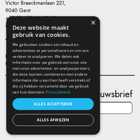
Victor Braeckmanlaan 221,
9040 Gent
+32 (0) 493 66 49 49
×
info@kunstenplatformplanb.be
Deze website maakt
gebruik van cookies.
We gebruiken cookies om inhoud en
advertenties te personaliseren en om ons
Privacy
verkeer te analyseren. We delen ook
Disclaimer
informatie over uw gebruik van onze site
met onze advertentie- en analysepartners,
die deze kunnen combineren met andere
informatie die u aan hen heeft verstrekt of
die zij hebben verzameld door uw gebruik
Schrijf je in op onze nieuwsbrief
van hun diensten.
Privacybeleid
ALLES ACCEPTEREN
ALLES AFWIJZEN
Verstuur