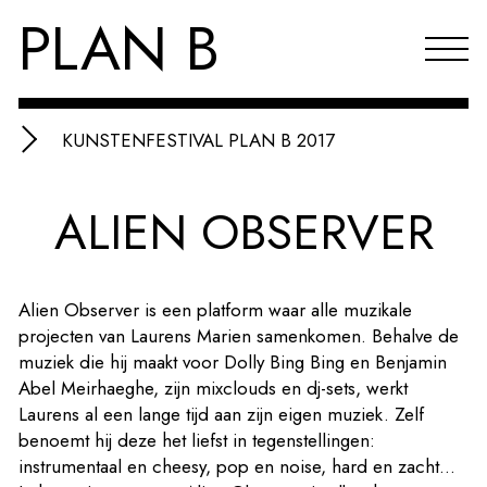
PLAN B
KUNSTENFESTIVAL PLAN B 2017
Projecten
ALIEN OBSERVER
Agenda
Reflecties & publicaties
Alien Observer is een platform waar alle muzikale
Over PLAN B
projecten van Laurens Marien samenkomen. Behalve de
muziek die hij maakt voor Dolly Bing Bing en Benjamin
Index
Abel Meirhaeghe, zijn mixclouds en dj-sets, werkt
EN
Laurens al een lange tijd aan zijn eigen muziek. Zelf
benoemt hij deze het liefst in tegenstellingen:
instrumentaal en cheesy, pop en noise, hard en zacht...