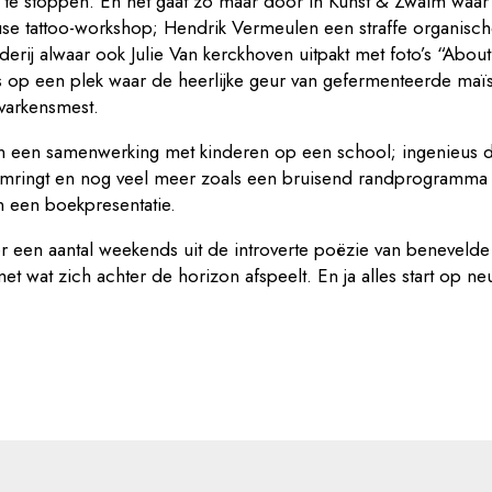
 te stoppen. En het gaat zo maar door in Kunst & Zwalm waar 
euse tattoo-workshop; Hendrik Vermeulen een straffe organisc
erij alwaar ook Julie Van kerckhoven uitpakt met foto’s “Abou
s op een plek waar de heerlijke geur van gefermenteerde maïs
 varkensmest.
van een samenwerking met kinderen op een school; ingenieus
omringt en nog veel meer zoals een bruisend randprogramma 
n een boekpresentatie.
 een aantal weekends uit de introverte poëzie van beneveld
et wat zich achter de horizon afspeelt. En ja alles start op ne
!