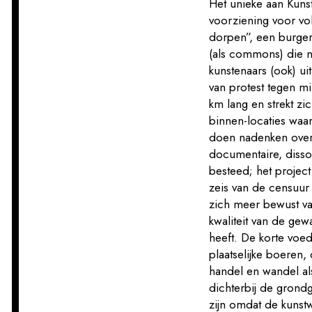
Het unieke aan Kunst
voorziening voor vo
dorpen”, een burger
(als commons) die n
kunstenaars (ook) uit
van protest tegen mi
km lang en strekt zic
binnen-locaties waar
doen nadenken over 
documentaire, disso
besteed; het projec
zeis van de censuur
zich meer bewust va
kwaliteit van de ge
heeft. De korte voed
plaatselijke boeren
handel en wandel a
dichterbij de grondg
zijn omdat de kunstw