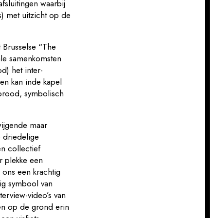
fsluitingen waarbij
 met uitzicht op de
t Brusselse “The
kale samenkomsten
d) het inter-
 en kan inde kapel
 brood, symbolisch
wijgende maar
 driedelige
en collectief
er plekke een
e ons een krachtig
tig symbool van
terview-video’s van
en op de grond erin