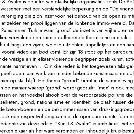
 & Zwalm is de intro van plaatselijke organisaties zoals De Bol
lwassenen met een verstandelijke beperking en de “De vrien
vereniging die zich inzet voor het behoud van de open ruim
iet zelden ten prooi liggen van de lonkende immo-wereld. D
 Palestina en Turkije waar ‘grond’ de inzet is van vrijheid en o
lieu-vervuilende en ruimte-polluerende thermische centrales.
h uit langs een vijver, weidse uitzichten, kapelletjes en een aa
 vooral video aan bod komt. Er zijn 18 stops op het parcours
de wazige en in elkaar vloeiende begrippen zoals kunst, acti
nante narratieven … Om die reden is het toegewezen taks-ge
t geeft adem aan werk van minder bekende kunstenaars en col
 hier op stal blijft. Het thema “grond” kiemt in de samenlevi
n de manier waarop ‘grond’ wordt gebruikt; ‘men’ is ook mee
wassen en het voedsel alsook over de veroorzaakte pollutie di
selketen, grond, nationalisme en identiteit; de clash tussen 
, de beton-boeren en de bekommernissen van drukkingsgroepen
lsook een respectvol omgaan met de openbare ruimte (comm
edachte van deze editie. “Kunst & Zwalm” is ambitieus; het re
erken elkaar als het ware verbinden en inhoudelijk kruis-best