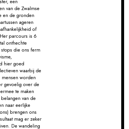
ster, een
den van de Zwalmse
te en de gronden
aartussen ageren
nafhankelijkheid of
 Her parcours is 6
ntal onthechte
; stops die ons ferm
visme,
ld hier goed
lectieven waarbij de
ng: mensen worden
r gevoelig over de
e ermee te maken
de belangen van de
 naar eerlijke
ons) brengen ons
sultaat mag er zeker
uiven. De wandeling