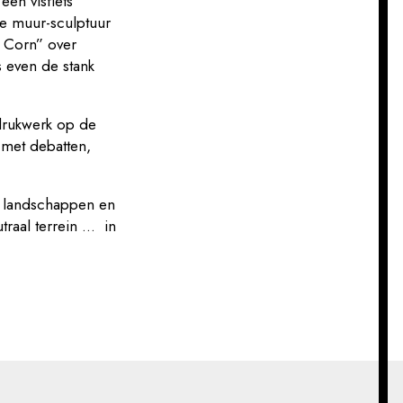
een visfiets
he muur-sculptuur
t Corn” over
 even de stank
 drukwerk op de
met debatten,
e landschappen en
utraal terrein … in