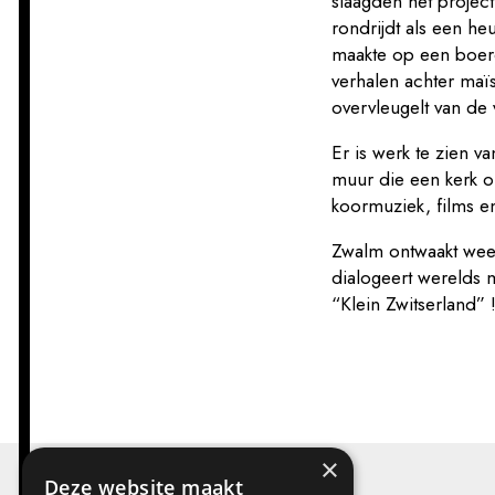
slaagden het project
rondrijdt als een h
maakte op een boerd
verhalen achter maï
overvleugelt van de
Er is werk te zien 
muur die een kerk 
koormuziek, films e
Zwalm ontwaakt weer
dialogeert werelds m
“Klein Zwitserland” 
×
Deze website maakt