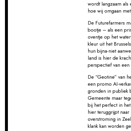
wordt langzaam als 
hoe wij omgaan met
De Futurefarmers ma
bootje – als een pr
oventje op het wate
kleur uit het Brussel
hun bijna-niet aanwe
land is hier de krac
perspectief van een
De “Geotine” van het
een promo AI-verkav
gronden in publiek b
Gemeente maar tegeli
bij het perfect in h
hier teruggrijpt naa
overstroming in Zee
klank kan worden ge