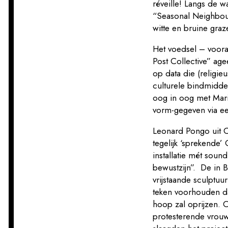
réveille! Langs de w
“Seasonal Neighbou
witte en bruine gr
Het voedsel – voora
Post Collective” ag
op data die (religie
culturele bindmiddel
oog in oog met Mari
vorm-gegeven via ee
Leonard Pongo uit C
tegelijk ‘sprekende
installatie mét sound
bewustzijn”. De in B
vrijstaande sculptuu
teken voorhouden dat
hoop zal oprijzen. O
protesterende vrouw