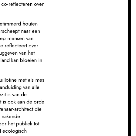
 co-reflecteren over
 getimmerd houten
erscheept naar een
roep mensen van
ie reflecteert over
ruggeven van het
land kan bloeien in
illotine met als mes
anduiding van alle
zit is van de
at is ook aan de orde
tenaar-architect die
en nakende
or het publiek tot
d ecologisch