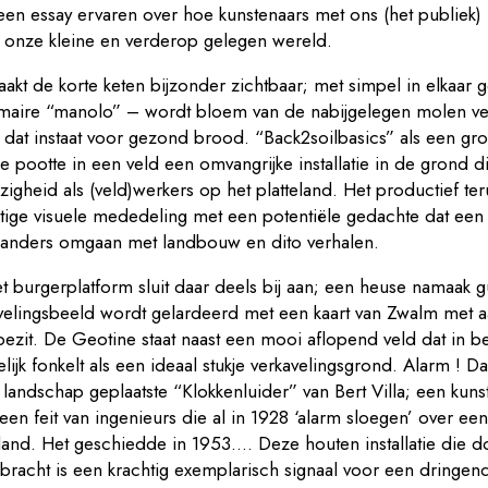
een essay ervaren over hoe kunstenaars met ons (het publiek)
 onze kleine en verderop gelegen wereld.
akt de korte keten bijzonder zichtbaar; met simpel in elkaar
imaire “manolo” – wordt bloem van de nabijgelegen molen v
r dat instaat voor gezond brood. “Back2soilbasics” als een g
se pootte in een veld een omvangrijke installatie in de grond d
zigheid als (veld)werkers op het platteland. Het productief te
htige visuele mededeling met een potentiële gedachte dat een 
 anders omgaan met landbouw en dito verhalen.
 burgerplatform sluit daar deels bij aan; een heuse namaak gu
elingsbeeld wordt gelardeerd met een kaart van Zwalm met a
ezit. De Geotine staat naast een mooi aflopend veld dat in be
jk fonkelt als een ideaal stukje verkavelingsgrond. Alarm ! D
et landschap geplaatste “Klokkenluider” van Bert Villa; een kuns
r een feit van ingenieurs die al in 1928 ‘alarm sloegen’ over e
land. Het geschiedde in 1953…. Deze houten installatie die do
bracht is een krachtig exemplarisch signaal voor een dringen