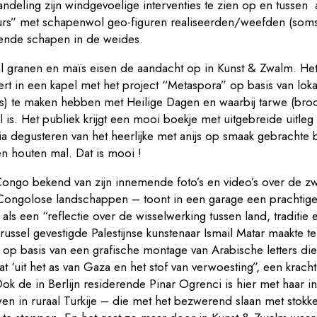
andeling zijn windgevoelige interventies te zien op en tussen a
rs” met schapenwol geo-figuren realiseerden/weefden (soms)
azende schapen in de weides.
l granen en maïs eisen de aandacht op in Kunst & Zwalm. He
eert in een kapel met het project “Metaspora” op basis van lo
us) te maken hebben met Heilige Dagen en waarbij tarwe (broo
 is. Het publiek krijgt een mooi boekje met uitgebreide uitleg
a degusteren van het heerlijke met anijs op smaak gebrachte
n houten mal. Dat is mooi !
ongo bekend van zijn innemende foto’s en video’s over de z
’ Congolose landschappen – toont in een garage een prachtige
 als een “reflectie over de wisselwerking tussen land, traditie 
russel gevestigde Palestijnse kunstenaar Ismail Matar maakte t
r op basis van een grafische montage van Arabische letters di
 ‘uit het as van Gaza en het stof van verwoesting”, een krach
ok de in Berlijn residerende Pinar Ogrenci is hier met haar in
en in ruraal Turkije – die met het bezwerend slaan met stokk