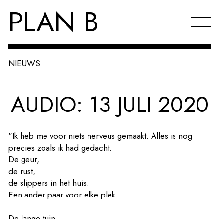
PLAN B
NIEUWS
Projecten
AUDIO: 13 JULI 2020
Agenda
Reflecties & publicaties
"Ik heb me voor niets nerveus gemaakt. Alles is nog
Over PLAN B
precies zoals ik had gedacht.
De geur,
Index
de rust,
de slippers in het huis.
EN
Een ander paar voor elke plek.
De lange tuin,