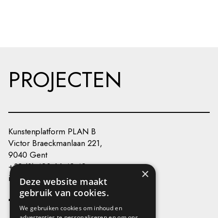
PROJECTEN
Kunstenplatform PLAN B
Victor Braeckmanlaan 221,
9040 Gent
+32 (0) 493 66 49 49
×
info@kunstenplatformplanb.be
Deze website maakt
gebruik van cookies.
We gebruiken cookies om inhoud en
advertenties te personaliseren en om ons