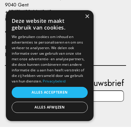
9040 Gent
+32 (0) 493 66 49 49
×
info@kunstenplatformplanb.be
Deze website maakt
gebruik van cookies.
We gebruiken cookies om inhoud en
advertenties te personaliseren en om ons
Privacy
verkeer te analyseren. We delen ook
Disclaimer
informatie over uw gebruik van onze site
met onze advertentie- en analysepartners,
die deze kunnen combineren met andere
informatie die u aan hen heeft verstrekt of
die zij hebben verzameld door uw gebruik
Schrijf je in op onze nieuwsbrief
van hun diensten.
Privacybeleid
ALLES ACCEPTEREN
ALLES AFWIJZEN
Verstuur