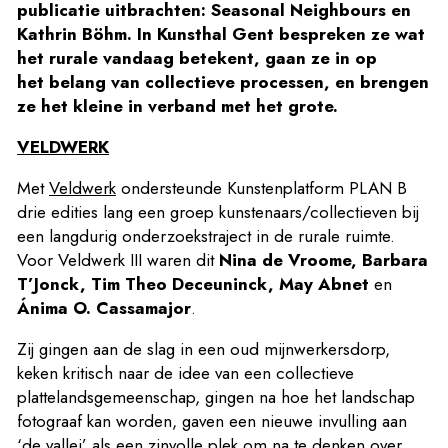
publicatie uitbrachten: Seasonal Neighbours en
Kathrin Böhm. In Kunsthal Gent bespreken ze wat
het rurale vandaag betekent, gaan ze in op
het belang van collectieve processen, en brengen
ze het kleine in verband met het grote.
VELDWERK
Met
Veld­werk
onder­steunde Kun­sten­plat­form PLAN B
drie edities lang een groep kunstenaars/​collectieven bij
een langdurig onder­zoeks­tra­ject in de rurale ruimte.
Voor Veldwerk III waren dit
Nina de Vroome, Barbara
T’Jonck, Tim Theo Deceuninck, May Abnet
en
Ánima O. Cassamajor
.
Zij gingen aan de slag in een oud mijnwerkersdorp,
keken kritisch naar de idee van een collectieve
plattelandsgemeenschap, gingen na hoe het landschap
fotograaf kan worden, gaven een nieuwe invulling aan
‘de vallei’ als een zinvolle plek om na te denken over