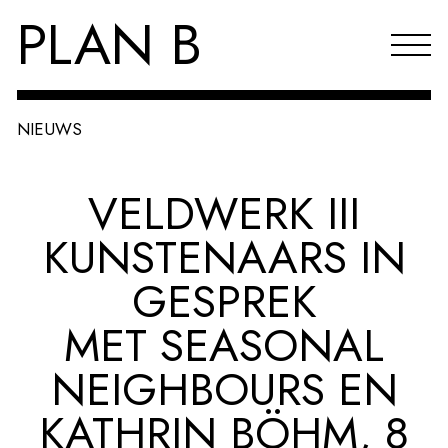
PLAN B
NIEUWS
Projecten
VELDWERK III
Agenda
KUNSTENAARS IN
Reflecties & publicaties
GESPREK
Over PLAN B
MET SEASONAL
Index
NEIGHBOURS EN
EN
KATHRIN BÖHM, 8