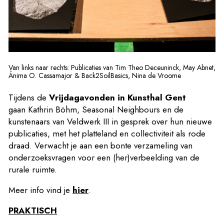
Van links naar rechts: Publicaties van Tim Theo Deceuninck, May Abnet,
Ánima O. Cassamajor & Back2SoilBasics, Nina de Vroome
Tijdens de
Vrij­dag­avon­den in Kunsthal Gent
gaan Kathrin Böhm, Sea­so­nal Neigh­bours en de
kunstenaars van Veldwerk III in gesprek over hun nieu­we
publicaties, met het platteland en collectiviteit als rode
draad. Verwacht je aan een bonte verzameling van
onderzoeksvragen voor een (her)verbeelding van de
rurale ruimte.
Meer info vind je
hier
.
PRAKTISCH