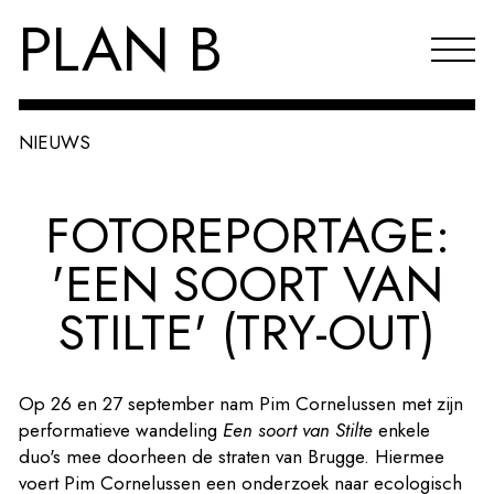
PLAN B
NIEUWS
Projecten
FOTOREPORTAGE:
Agenda
'EEN SOORT VAN
Reflecties & publicaties
STILTE' (TRY-OUT)
Over PLAN B
Index
Op 26 en 27 september nam Pim Cornelussen met zijn
EN
performatieve wandeling
Een soort van Stilte
enkele
duo's mee doorheen de straten van Brugge. Hiermee
voert Pim Cornelussen een onderzoek naar ecologisch