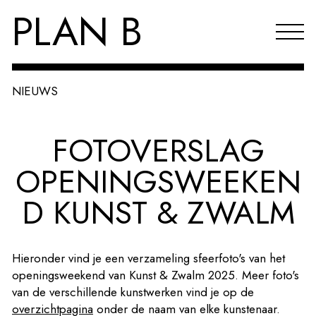
PLAN B
NIEUWS
Projecten
FOTOVERSLAG
Agenda
OPENINGSWEEKEN
Reflecties & publicaties
D KUNST & ZWALM
Over PLAN B
Index
Hieronder vind je een verzameling sfeerfoto's van het
EN
openingsweekend van Kunst & Zwalm 2025. Meer foto's
van de verschillende kunstwerken vind je op de
overzichtpagina
onder de naam van elke kunstenaar.