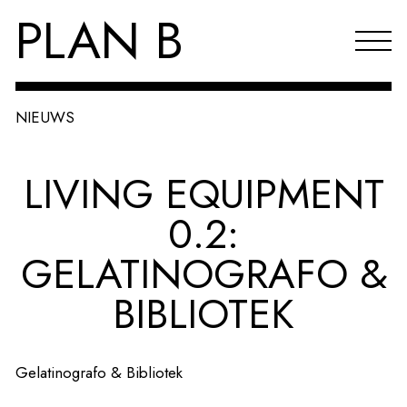
PLAN B
NIEUWS
Projecten
LIVING EQUIPMENT
Agenda
0.2:
Reflecties & publicaties
GELATINOGRAFO &
Over PLAN B
BIBLIOTEK
Index
EN
Gelatinografo & Bibliotek