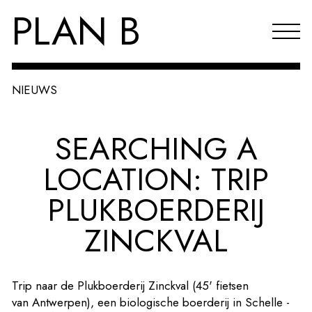
PLAN B
NIEUWS
Projecten
SEARCHING A
Agenda
LOCATION: TRIP
Reflecties & publicaties
PLUKBOERDERIJ
Over PLAN B
ZINCKVAL
Index
EN
Trip naar de Plukboerderij Zinckval (45' fietsen
van Antwerpen), een biologische boerderij in Schelle -