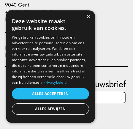
9040 Gent
+32 (0) 493 66 49 49
×
info@kunstenplatformplanb.be
Deze website maakt
gebruik van cookies.
We gebruiken cookies om inhoud en
advertenties te personaliseren en om ons
Privacy
verkeer te analyseren. We delen ook
Disclaimer
informatie over uw gebruik van onze site
met onze advertentie- en analysepartners,
die deze kunnen combineren met andere
informatie die u aan hen heeft verstrekt of
die zij hebben verzameld door uw gebruik
Schrijf je in op onze nieuwsbrief
van hun diensten.
Privacybeleid
ALLES ACCEPTEREN
ALLES AFWIJZEN
Verstuur