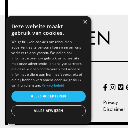
×
Deze website maakt
PROJECTEN
gebruik van cookies.
We gebruiken cookies om inhoud en
advertenties te personaliseren en om ons
verkeer te analyseren. We delen ook
informatie over uw gebruik van onze site
met onze advertentie- en analysepartners,
die deze kunnen combineren met andere
informatie die u aan hen heeft verstrekt of
die zij hebben verzameld door uw gebruik
Kunstenplatform PLAN B
van hun diensten.
Privacybeleid
Victor Braeckmanlaan 221,
9040 Gent
ALLES ACCEPTEREN
+32 (0) 493 66 49 49
Privacy
info@kunstenplatformplanb.be
Disclaimer
ALLES AFWIJZEN