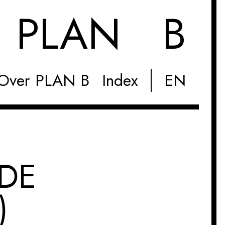
M
PLAN B
Over PLAN B
Index
EN
 DE
)