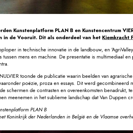
rden Kunstenplatform PLAN B en Kunstencentrum VIERN
n in de Vooruit. Dit als onderdeel van het
Kiemkracht F
loper in technische innovatie in de landbouw, en 'AgriValley
s tussen mens en machine. De presentatie is multimediaal en p
ntra.
ERNULVIER toonde de publicatie waarin beelden van agrarisc
 waaronder poëzie, proza en essays. Dit werd gecombineerd 
sen de schermen de contrasten en overeenkomsten benadrukt, ter
en hen meenemen in het sublieme landschap dat Van Duppen cr
nstenplatform PLAN B
et Koninkrijk der Nederlanden in België en de Vlaamse overh