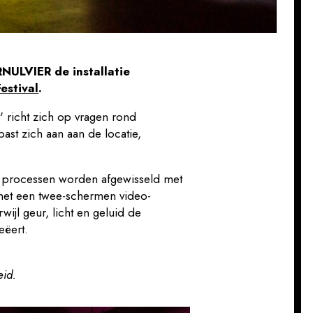
ULVIER de installatie
estival
.
' richt zich op vragen rond
ast zich aan aan de locatie,
he processen worden afgewisseld met
met een twee-schermen video-
wijl geur, licht en geluid de
eëert.
eid.