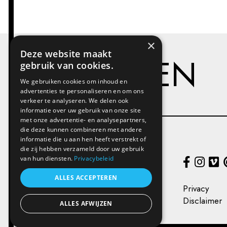
×
Deze website maakt
PROJECTEN
gebruik van cookies.
We gebruiken cookies om inhoud en
advertenties te personaliseren en om ons
verkeer te analyseren. We delen ook
informatie over uw gebruik van onze site
met onze advertentie- en analysepartners,
die deze kunnen combineren met andere
informatie die u aan hen heeft verstrekt of
die zij hebben verzameld door uw gebruik
Kunstenplatform PLAN B
van hun diensten.
Privacybeleid
Victor Braeckmanlaan 221,
9040 Gent
ALLES ACCEPTEREN
+32 (0) 493 66 49 49
Privacy
info@kunstenplatformplanb.be
Disclaimer
ALLES AFWIJZEN