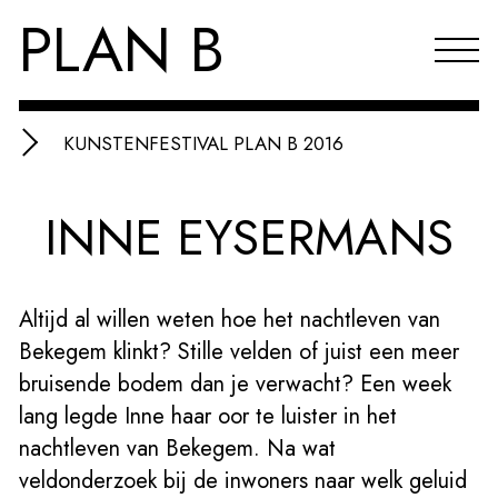
PLAN B
KUNSTENFESTIVAL PLAN B 2016
Projecten
INNE EYSERMANS
Agenda
Reflecties & publicaties
Altijd al willen weten hoe het nachtleven van
Over PLAN B
Bekegem klinkt? Stille velden of juist een meer
Index
bruisende bodem dan je verwacht? Een week
lang legde Inne haar oor te luister in het
EN
nachtleven van Bekegem. Na wat
veldonderzoek bij de inwoners naar welk geluid