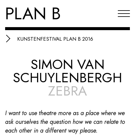
PLAN B
KUNSTENFESTIVAL PLAN B 2016
Projecten
SIMON VAN
Agenda
SCHUYLENBERGH
Reflecties & publicaties
ZEBRA
Over PLAN B
Index
I want to use theatre more as a place where we
EN
ask ourselves the question how we can relate to
each other in a different way please.