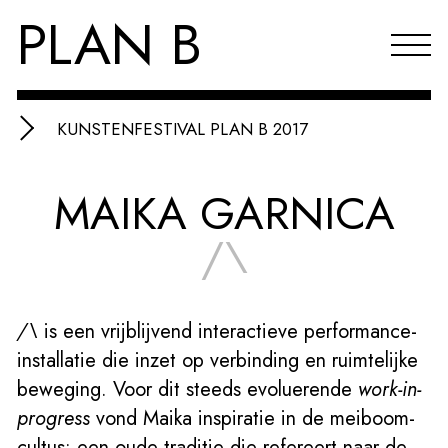
PLAN B
KUNSTENFESTIVAL PLAN B 2017
Projecten
MAIKA GARNICA
Agenda
/\
Reflecties & publicaties
Over PLAN B
/\
is een vrijblijvend interactieve performance-
Index
installatie die inzet op verbinding en ruimtelijke
EN
beweging. Voor dit steeds evoluerende
work-in-
progress
vond Maika inspiratie in de meiboom-
cultus: een oude traditie die refereert naar de