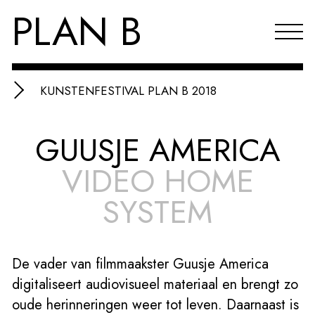
PLAN B
KUNSTENFESTIVAL PLAN B 2018
Projecten
GUUSJE AMERICA
Agenda
VIDEO HOME
Reflecties & publicaties
SYSTEM
Over PLAN B
Index
De vader van filmmaakster Guusje America
EN
digitaliseert audiovisueel materiaal en brengt zo
oude herinneringen weer tot leven. Daarnaast is