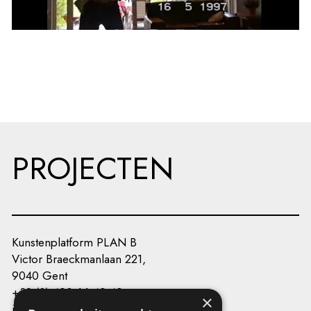
PROJECTEN
Kunstenplatform PLAN B
Victor Braeckmanlaan 221,
9040 Gent
+32 (0) 493 66 49 49
×
info@kunstenplatformplanb.be