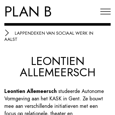
PLAN B
LAPPENDEKEN VAN SOCIAAL WERK IN
Projecten
AALST
Agenda
LEONTIEN
Reflecties & publicaties
ALLEMEERSCH
Over PLAN B
Index
Leontien Allemeersch
studeerde Autonome
EN
Vormgeving aan het KASK in Gent. Ze bouwt
mee aan verschillende initiatieven met een
focus op relationele, theater en