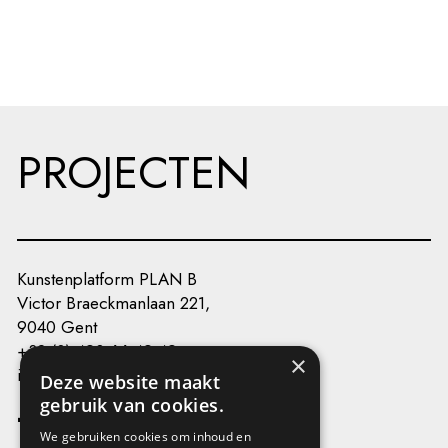
PROJECTEN
Kunstenplatform PLAN B
Victor Braeckmanlaan 221,
9040 Gent
+32 (0) 493 66 49 49
×
info@kunstenplatformplanb.be
Deze website maakt
gebruik van cookies.
We gebruiken cookies om inhoud en