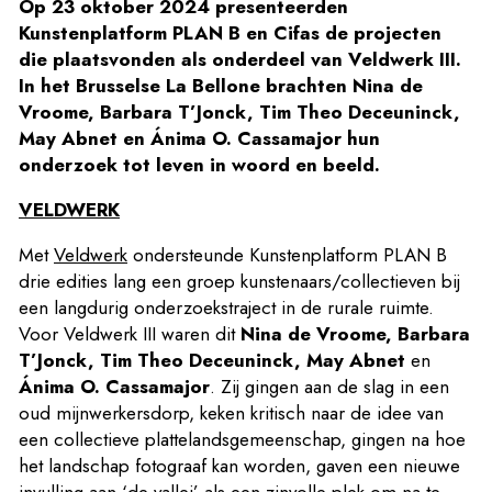
Op 23 oktober 2024 presenteerden
Kunstenplatform PLAN B en Cifas de projecten
die plaatsvonden als onderdeel van Veldwerk III.
In het Brusselse La Bellone brachten Nina de
Vroome, Barbara T’Jonck, Tim Theo Deceuninck,
May Abnet en Ánima O. Cassamajor hun
onderzoek tot leven in woord en beeld.
VELDWERK
Met
Veld­werk
onder­steunde Kun­sten­plat­form PLAN B
drie edities lang een groep kunstenaars/​collectieven bij
een langdurig onder­zoeks­tra­ject in de rurale ruimte.
Voor Veldwerk III waren dit
Nina de Vroome, Barbara
T’Jonck, Tim Theo Deceuninck, May Abnet
en
Ánima O. Cassamajor
. Zij gingen aan de slag in een
oud mijnwerkersdorp, keken kritisch naar de idee van
een collectieve plattelandsgemeenschap, gingen na hoe
het landschap fotograaf kan worden, gaven een nieuwe