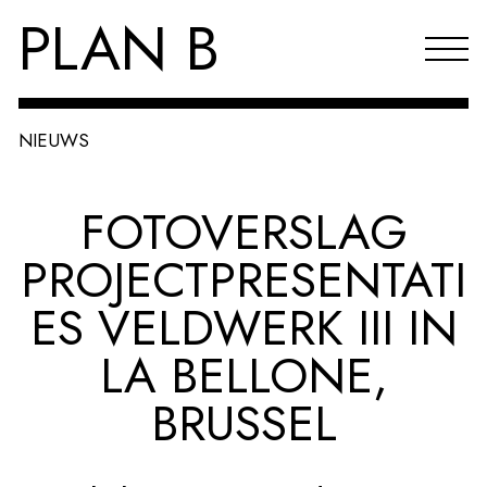
PLAN B
NIEUWS
Projecten
FOTOVERSLAG
Agenda
PROJECTPRESENTATI
Reflecties & publicaties
ES VELDWERK III IN
Over PLAN B
LA BELLONE,
Index
BRUSSEL
EN