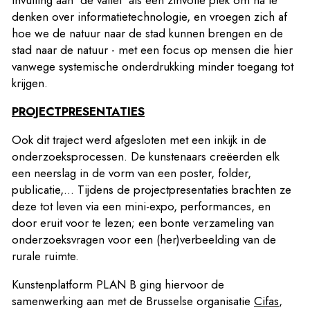
invulling aan ‘de vallei’ als een zinvolle plek om na te
denken over informatietechnologie, en vroegen zich af
hoe we de natuur naar de stad kunnen brengen en de
stad naar de natuur - met een focus op mensen die hier
vanwege systemische onderdrukking minder toegang tot
krijgen.
PROJECTPRESENTATIES
Ook dit traject werd afgesloten met een inkijk in de
onder­zoeks­pro­ces­sen. De kunstenaars creëerden elk
een neerslag in de vorm van een poster, folder,
publicatie,... Tijdens de projectpresentaties brachten ze
deze tot leven via een mini-expo, performances, en
door eruit voor te lezen; een bonte verzameling van
onderzoeksvragen voor een (her)verbeelding van de
rurale ruimte.
Kunstenplatform PLAN B ging hiervoor de
samenwerking aan met de Brusselse organisatie
Cifas
,