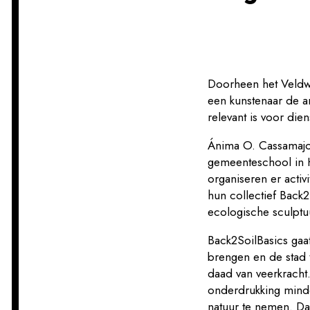
Doorheen het Veldwe
een kunstenaar de a
relevant is voor di
Ánima O. Cassamaj
gemeenteschool in H
organiseren er acti
hun collectief Back
ecologische sculpt
Back2SoilBasics gaa
brengen en de stad 
daad van veerkracht
onderdrukking minde
natuur te nemen. Da