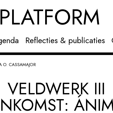
NPLATFOR
genda
Reflecties & publicaties
MA O. CASSAMAJOR
VELDWERK III
ENKOMST: ÁNI