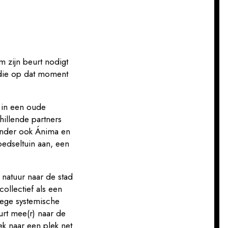
m zijn beurt nodigt
 die op dat moment
 in een oude
illende partners
ronder ook Ánima en
oedseltuin aan, een
natuur naar de stad
ollectief als een
wege systemische
urt mee(r) naar de
k naar een plek net