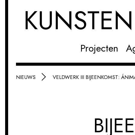
KUNSTE
Projecten
A
NIEUWS
VELDWERK III BIJEENKOMST: ÁNI
BIJE