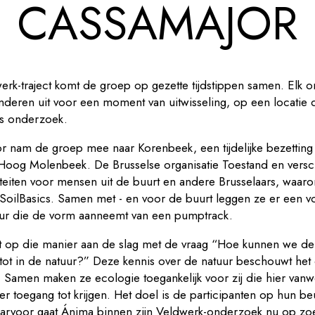
CASSAMAJOR
rk-traject komt de groep op gezette tijdstippen samen. Elk o
nderen uit voor een moment van uitwisseling, op een locatie
ens onderzoek.
or
nam de groep mee naar Korenbeek, een tijdelijke bezetting
oog Molenbeek. De Brusselse organisatie Toestand en versch
viteiten voor mensen uit de buurt en andere Brusselaars, waa
2SoilBasics. Samen met - en voor de buurt leggen ze er een v
uur die de vorm aanneemt van een pumptrack.
t op die manier aan de slag met de vraag “Hoe kunnen we de 
tot in de natuur?” Deze kennis over de natuur beschouwt het c
. Samen maken ze ecologie toegankelijk voor zij die hier van
r toegang tot krijgen. Het doel is de participanten op hun be
arvoor gaat Ánima binnen zijn Veldwerk-onderzoek nu op zoe