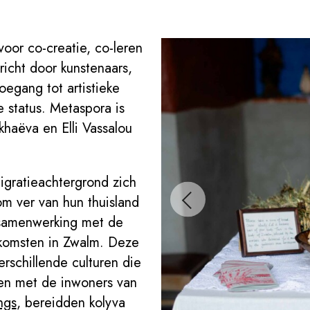
oor co-creatie, co-leren
richt door kunstenaars,
oegang tot artistieke
 status. Metaspora is
haëva en Elli Vassalou
gratieachtergrond zich
m ver van hun thuisland
n samenwerking met de
nkomsten in Zwalm. Deze
rschillende culturen die
en met de inwoners van
ngs
, bereidden kolyva