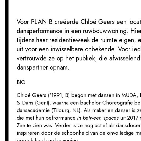
Voor PLAN B creëerde Chloé Geers een locat
dansperformance in een ruwbouwwoning. Hier
tijdens haar residentieweek de ruimte eigen, 
uit voor een inwisselbare onbekende. Voor ie
vertrouwde ze op het publiek, die afwisselend 
danspartner opnam.
BIO
Chloé Geers (°1991, B) begon met dansen in MUDA, 
& Dans (Gent), waarna een bachelor Choreografie be
dansacademie (Tilburg, NL). Als maker en danser is ze 
die met hun pefrormance
In between spaces
uit 2017
Zee te zien was. Verder is ze nog actief als dansdocen
inspireren door de schoonheid van de onvolledige me
oprechtheid van beweging.