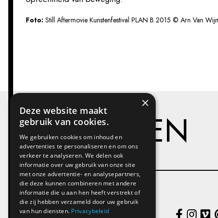
Foto:
Still Aftermovie Kunstenfestival PLAN B 2015 © Arn Van Wi
×
Deze website maakt
PROJECTEN
gebruik van cookies.
We gebruiken cookies om inhoud en
advertenties te personaliseren en om ons
verkeer te analyseren. We delen ook
informatie over uw gebruik van onze site
met onze advertentie- en analysepartners,
die deze kunnen combineren met andere
informatie die u aan hen heeft verstrekt of
die zij hebben verzameld door uw gebruik
Kunstenplatform PLAN B
van hun diensten.
Privacybeleid
Victor Braeckmanlaan 221,