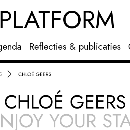
NPLATFOR
genda
Reflecties & publicaties
5
CHLOÉ GEERS
CHLOÉ GEERS
NJOY YOUR ST