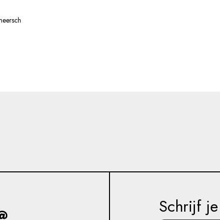
jmeersch
Schrijf j