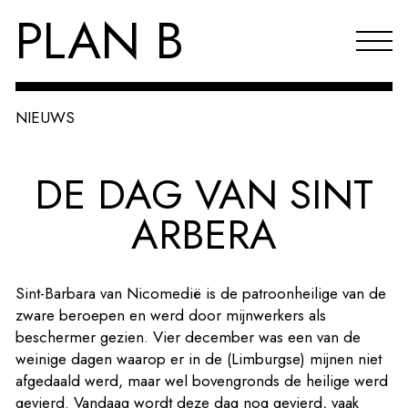
PLAN B
NIEUWS
Projecten
DE DAG VAN SINT
Agenda
ARBERA
Reflecties & publicaties
Over PLAN B
Sint-Barbara van Nicomedië is de patroonheilige van de
Index
zware beroepen en werd door mijnwerkers als
beschermer gezien. Vier december was een van de
EN
weinige dagen waarop er in de (Limburgse) mijnen niet
afgedaald werd, maar wel bovengronds de heilige werd
gevierd. Vandaag wordt deze dag nog gevierd, vaak