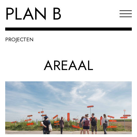
PLAN B
PROJECTEN
Projecten
AREAAL
Agenda
Reflecties & publicaties
Over PLAN B
Index
EN