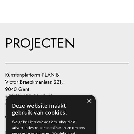
PROJECTEN
Kunstenplatform PLAN B
Victor Braeckmanlaan 221,
9040 Gent
+32 (0) 493 66 49 49
×
info@kunstenplatformplanb.be
Deze website maakt
gebruik van cookies.
We gebruiken cookies om inhoud en
advertenties te personaliseren en om ons
Privacy
verkeer te analyseren. We delen ook