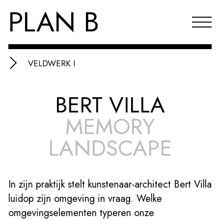
PLAN B
VELDWERK I
Projecten
BERT VILLA
Agenda
MEMORY
Reflecties & publicaties
LANDSCAPE
Over PLAN B
Index
In zijn praktijk stelt kunstenaar-architect Bert Villa
EN
luidop zijn omgeving in vraag. Welke
omgevingselementen typeren onze