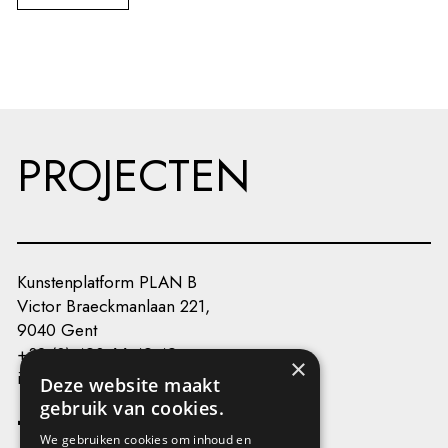
PROJECTEN
Kunstenplatform PLAN B
Victor Braeckmanlaan 221,
9040 Gent
+32 (0) 493 66 49 49
×
info@kunstenplatformplanb.be
Deze website maakt
gebruik van cookies.
We gebruiken cookies om inhoud en