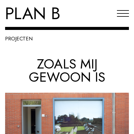
PLAN B
PROJECTEN
Projecten
ZOALS MIJ
Agenda
GEWOON IS
Reflecties & publicaties
Over PLAN B
Index
EN